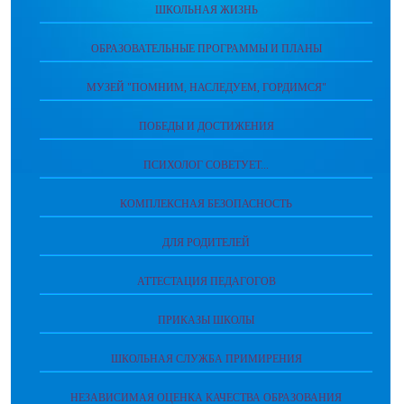
ШКОЛЬНАЯ ЖИЗНЬ
ОБРАЗОВАТЕЛЬНЫЕ ПРОГРАММЫ И ПЛАНЫ
МУЗЕЙ "ПОМНИМ, НАСЛЕДУЕМ, ГОРДИМСЯ"
ПОБЕДЫ И ДОСТИЖЕНИЯ
ПСИХОЛОГ СОВЕТУЕТ...
КОМПЛЕКСНАЯ БЕЗОПАСНОСТЬ
ДЛЯ РОДИТЕЛЕЙ
АТТЕСТАЦИЯ ПЕДАГОГОВ
ПРИКАЗЫ ШКОЛЫ
ШКОЛЬНАЯ СЛУЖБА ПРИМИРЕНИЯ
НЕЗАВИСИМАЯ ОЦЕНКА КАЧЕСТВА ОБРАЗОВАНИЯ