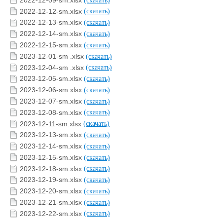
2022-12-12-sm.xlsx
(скачать)
2022-12-13-sm.xlsx
(скачать)
2022-12-14-sm.xlsx
(скачать)
2022-12-15-sm.xlsx
(скачать)
2023-12-01-sm .xlsx
(скачать)
2023-12-04-sm .xlsx
(скачать)
2023-12-05-sm.xlsx
(скачать)
2023-12-06-sm.xlsx
(скачать)
2023-12-07-sm.xlsx
(скачать)
2023-12-08-sm.xlsx
(скачать)
2023-12-11-sm.xlsx
(скачать)
2023-12-13-sm.xlsx
(скачать)
2023-12-14-sm.xlsx
(скачать)
2023-12-15-sm.xlsx
(скачать)
2023-12-18-sm.xlsx
(скачать)
2023-12-19-sm.xlsx
(скачать)
2023-12-20-sm.xlsx
(скачать)
2023-12-21-sm.xlsx
(скачать)
2023-12-22-sm.xlsx
(скачать)