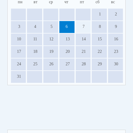
пн
вт
ср
чт
пт
сб
вс
1
2
3
4
5
6
7
8
9
10
11
12
13
14
15
16
17
18
19
20
21
22
23
24
25
26
27
28
29
30
31