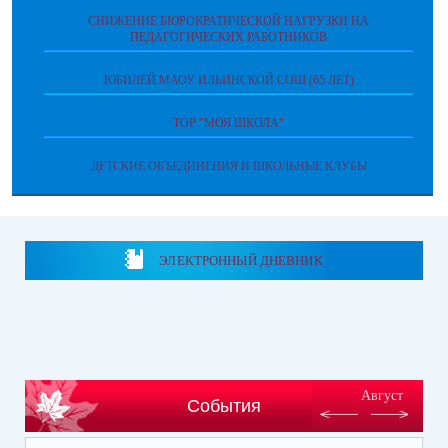
СНИЖЕНИЕ БЮРОКРАТИЧЕСКОЙ НАГРУЗКИ НА
ПЕДАГОГИЧЕСКИХ РАБОТНИКОВ
ЮБИЛЕЙ МАОУ ИЛЬИНСКОЙ СОШ (65 ЛЕТ)
ТОР "МОЯ ШКОЛА"
ДЕТСКИЕ ОБЪЕДИНЕНИЯ И ШКОЛЬНЫЕ КЛУБЫ
ЭЛЕКТРОННЫЙ ДНЕВНИК
Август
События