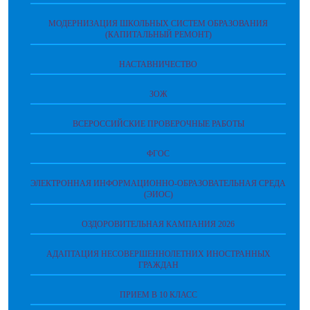
МОДЕРНИЗАЦИЯ ШКОЛЬНЫХ СИСТЕМ ОБРАЗОВАНИЯ
(КАПИТАЛЬНЫЙ РЕМОНТ)
НАСТАВНИЧЕСТВО
ЗОЖ
ВСЕРОССИЙСКИЕ ПРОВЕРОЧНЫЕ РАБОТЫ
ФГОС
ЭЛЕКТРОННАЯ ИНФОРМАЦИОННО-ОБРАЗОВАТЕЛЬНАЯ СРЕДА
(ЭИОС)
ОЗДОРОВИТЕЛЬНАЯ КАМПАНИЯ 2026
АДАПТАЦИЯ НЕСОВЕРШЕННОЛЕТНИХ ИНОСТРАННЫХ
ГРАЖДАН
ПРИЕМ В 10 КЛАСС