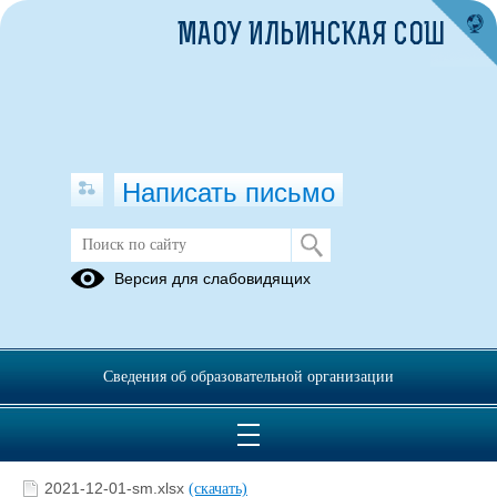
МАОУ ИЛЬИНСКАЯ СОШ
Написать письмо
Декабрь
Версия для слабовидящих
декабрь
Декабрь
2024
2025
Сведения об образовательной организации
01.12.2021
2021-12-01-sm.xlsx
(скачать)