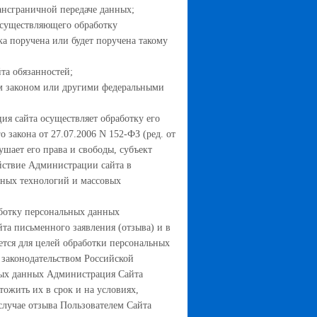
ансграничной передаче данных;
 осуществляющего обработку
а поручена или будет поручена такому
та обязанностей;
м законом или другими федеральными
ия сайта осуществляет обработку его
закона от 27.07.2006 N 152-ФЗ (ред. от
шает его права и свободы, субъект
йствие Администрации сайта в
нных технологий и массовых
аботку персональных данных
та письменного заявления (отзыва) и в
ется для целей обработки персональных
 законодательством Российской
ных данных Администрация Сайта
тожить их в срок и на условиях,
случае отзыва Пользователем Сайта